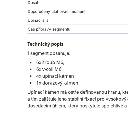
Dosah
Doporučený utahovací moment
Upínací síla
Čas přípravy segmentu
Technický popis
1 segment obsahuje:
6x šroub M6,
6x v-coil M6
4x upínací kámen
1x dorazový kámen
Upínací kámen má ostře definovanou hranu, kte
a tím zajišťuje jeho stabilní fixaci pro vysok
dosedacím úhlem, který poskytuje spolehlivé a 