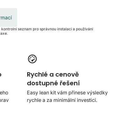
ormací
kontrolní seznam pro správnou instalaci a používání
raxe.
o
Rychlé a cenově
dostupné řešení
šeho
Easy lean kit vám přinese výsledky
prav
rychle a za minimální investici.