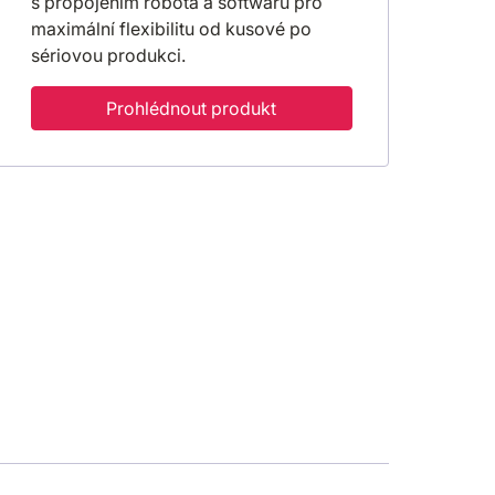
s propojením robota a softwaru pro
maximální flexibilitu od kusové po
sériovou produkci.
Prohlédnout produkt