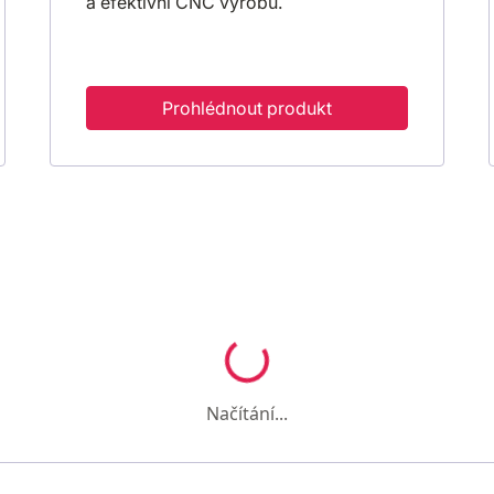
a efektivní CNC výrobu.
Prohlédnout produkt
Načítání...