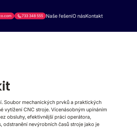
Naše řešení
O nás
Kontakt
co.com
733 348 555
it
í. Soubor mechanických prvků a praktických
né vytížení CNC stroje. Vícenásobným upínáním
bez obsluhy, efektivnější práci operátora,
, odstranění nevýrobních časů stroje jako je