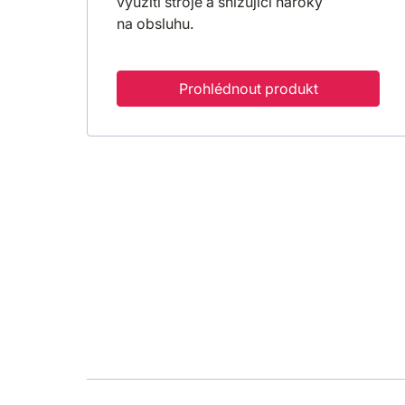
využití stroje a snižující nároky
na obsluhu.
Prohlédnout produkt