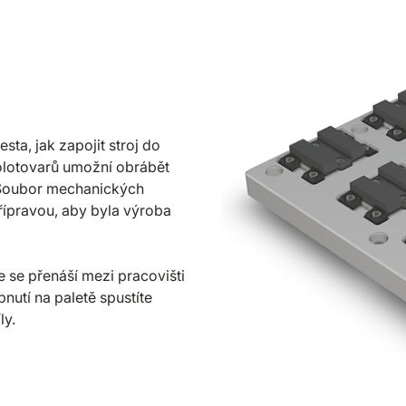
sta, jak zapojit stroj do
olotovarů umožní obrábět
. Soubor mechanických
řípravou, aby byla výroba
e se přenáší mezi pracovišti
nutí na paletě spustíte
ly.