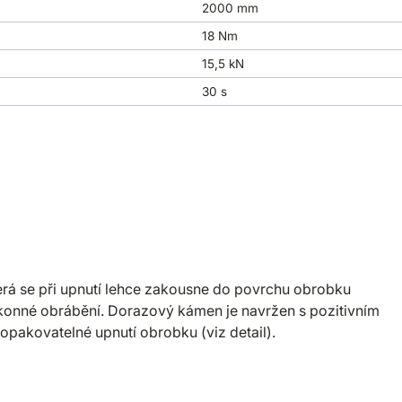
2000 mm
18 Nm
15,5 kN
30 s
rá se při upnutí lehce zakousne do povrchu obrobku
ovýkonné obrábění. Dorazový kámen je navržen s pozitivním
opakovatelné upnutí obrobku (viz detail).