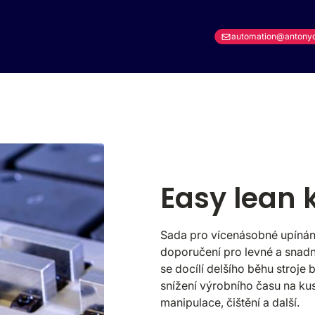
automation@antony
Easy lean k
Sada pro vícenásobné upínán
doporučení pro levné a snad
se docílí delšího běhu stroje 
snížení výrobního času na kus
manipulace, čištění a další.