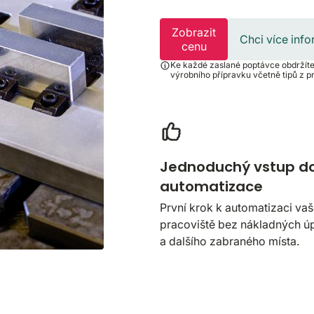
Zobrazit
Chci více inf
cenu
Ke každé zaslané poptávce obdržíte 
výrobního přípravku včetně tipů z p
Jednoduchý vstup d
automatizace
První krok k automatizaci va
pracoviště bez nákladných ú
a dalšího zabraného místa.